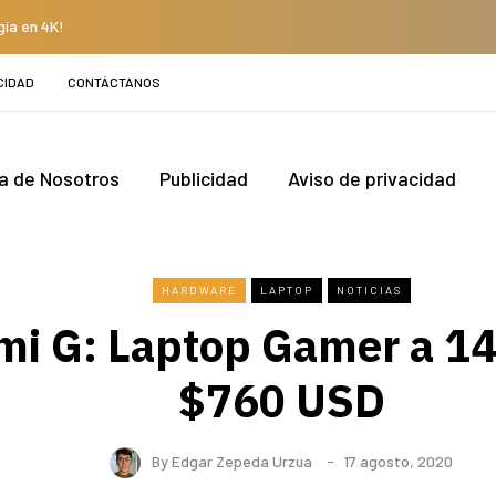
gía en 4K!
CIDAD
CONTÁCTANOS
a de Nosotros
Publicidad
Aviso de privacidad
HARDWARE
LAPTOP
NOTICIAS
i G: Laptop Gamer a 1
$760 USD
By
Edgar Zepeda Urzua
17 agosto, 2020