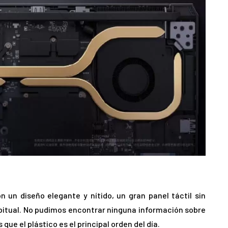
 un diseño elegante y nítido, un gran panel táctil sin
bitual. No pudimos encontrar ninguna información sobre
que el plástico es el principal orden del día.