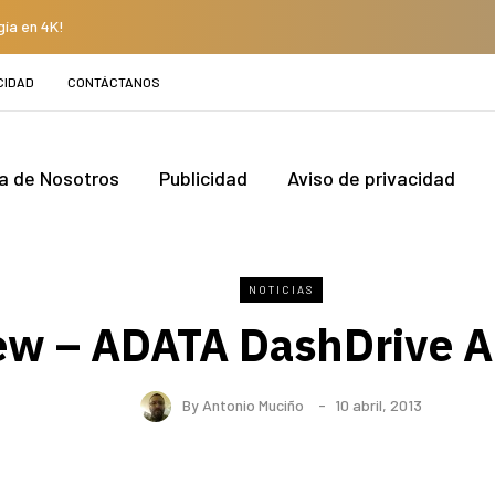
gía en 4K!
CIDAD
CONTÁCTANOS
a de Nosotros
Publicidad
Aviso de privacidad
NOTICIAS
ew – ADATA DashDrive A
By
Antonio Muciño
10 abril, 2013