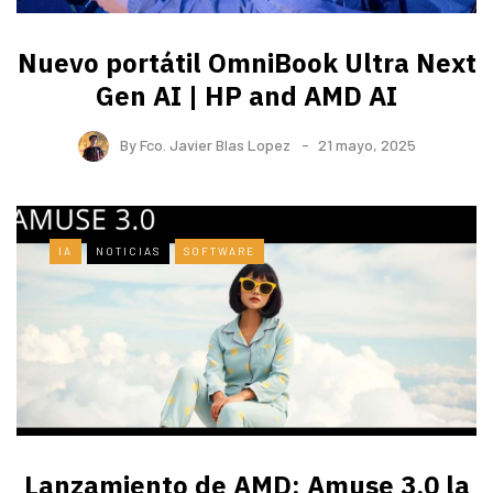
Nuevo portátil OmniBook Ultra ​Next
Gen AI | HP and AMD AI
By
Fco. Javier Blas Lopez
21 mayo, 2025
IA
NOTICIAS
SOFTWARE
Lanzamiento de AMD: Amuse 3.0 la