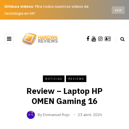
Últimos videos:
Mira todos nuestros videos de
VER
tecnología en 4K!
NOTICIAS
REVIEWS
Review – Laptop HP
OMEN Gaming 16
By
Emmanuel Rojo
23 abril, 2024