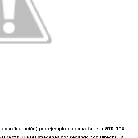
a configuración) por ejemplo con una tarjeta
970 GTX
n
DirectX 11
a
60
imágenes por segundo con
DirectX 12
.