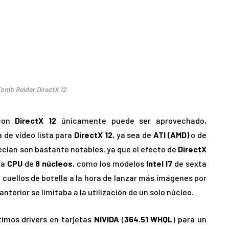
Tomb Raider DirectX 12
 con
DirectX 12
únicamente puede ser aprovechado,
 de vídeo lista para
DirectX 12
, ya sea de
ATI (AMD)
o de
ecian son bastante notables, ya que el efecto de
DirectX
na
CPU
de
8 núcleos
, como los modelos
Intel I7
de sexta
an cuellos de botella a la hora de lanzar más imágenes por
nterior se limitaba a la utilización de un solo núcleo.
timos drivers en tarjetas
NIVIDA
(
364.51 WHQL
) para un