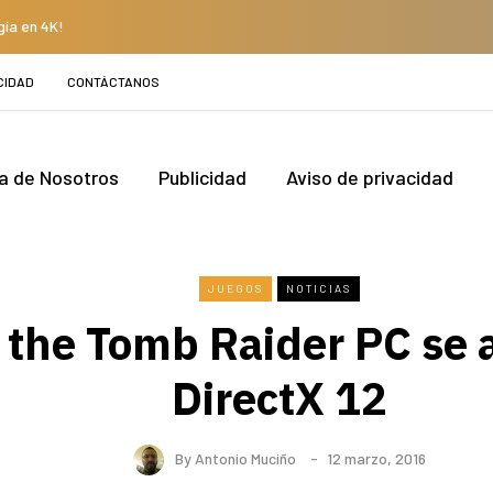
gía en 4K!
CIDAD
CONTÁCTANOS
a de Nosotros
Publicidad
Aviso de privacidad
JUEGOS
NOTICIAS
f the Tomb Raider PC se 
DirectX 12
By
Antonio Muciño
12 marzo, 2016