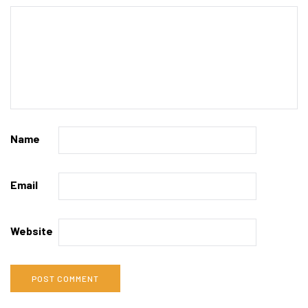
Name
Email
Website