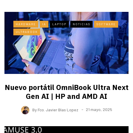
HARDWARE
IA
LAPTOP
NOTICIAS
SOFTWARE
ULTRABOOK
Nuevo portátil OmniBook Ultra ​Next
Gen AI | HP and AMD AI
By
Fco. Javier Blas Lopez
21 mayo, 2025