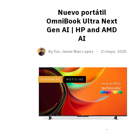
Nuevo portátil
OmniBook Ultra ​Next
Gen AI | HP and AMD
AI
By
Fco. Javier Blas Lopez
21 mayo, 2025
HARDWARE
NOTICIAS