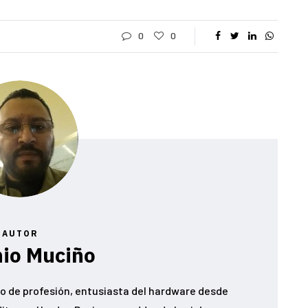
0
0
AUTOR
io Muciño
o de profesión, entusiasta del hardware desde