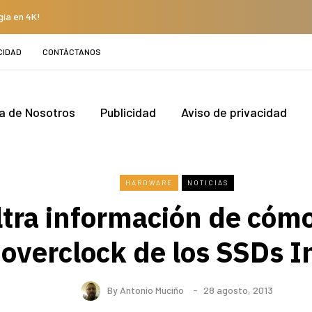
gía en 4K!
CIDAD
CONTÁCTANOS
a de Nosotros
Publicidad
Aviso de privacidad
HARDWARE
NOTICIAS
iltra información de cómo
overclock de los SSDs I
By
Antonio Muciño
28 agosto, 2013