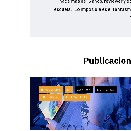
hace más de 15 años, reviewer y e
escuela. "Lo imposible es el fantasma
Publicacion
HARDWARE
IA
LAPTOP
NOTICIAS
SOFTWARE
ULTRABOOK