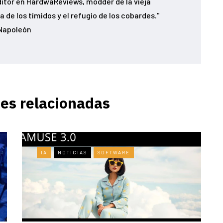
ditor en HardwaReviews, modder de la vieja
 de los tímidos y el refugio de los cobardes."
Napoleón
es relacionadas
IA
NOTICIAS
SOFTWARE