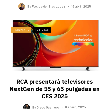
By
Fco. Javier Blas Lopez
16 abril, 2025
HARDWARE
NOTICIAS
RCA presentará televisores
NextGen de 55 y 65 pulgadas en
CES 2025
By
Diego Guerrero
6 enero, 2025