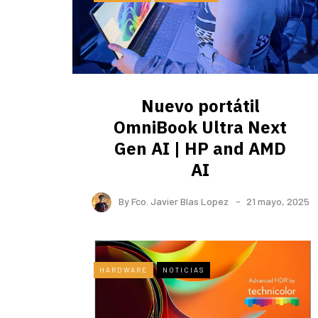
Nuevo portátil
OmniBook Ultra ​Next
Gen AI | HP and AMD
AI
By
Fco. Javier Blas Lopez
21 mayo, 2025
HARDWARE
NOTICIAS