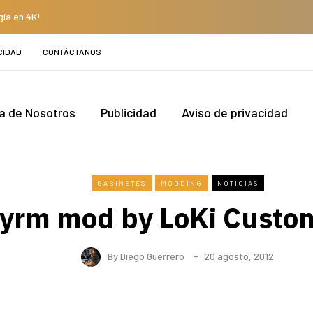
gía en 4K!
CIDAD
CONTÁCTANOS
a de Nosotros
Publicidad
Aviso de privacidad
GABINETES
MODDING
NOTICIAS
yrm mod by LoKi Custo
By
Diego Guerrero
20 agosto, 2012