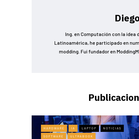
Diego
Ing. en Computación con la idea d
Latinoamérica, he participado en num
modding. Fui fundador en ModdingMX
Publicacion
HARDWARE
IA
LAPTOP
NOTICIAS
SOFTWARE
ULTRABOOK