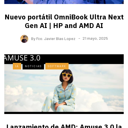
Nuevo portátil OmniBook Ultra ​Next
Gen AI | HP and AMD AI
By
Fco. Javier Blas Lopez
21 mayo, 2025
IA
NOTICIAS
SOFTWARE
Lanzamiento de AMD: Amuse 3.0 la