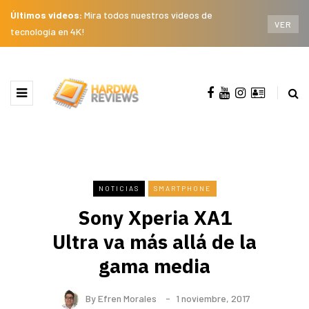
Últimos videos:
Mira todos nuestros videos de
VER
tecnología en 4K!
NOTICIAS
SMARTPHONE
Sony Xperia XA1
Ultra va más allá de la
gama media
By
Efren Morales
1 noviembre, 2017