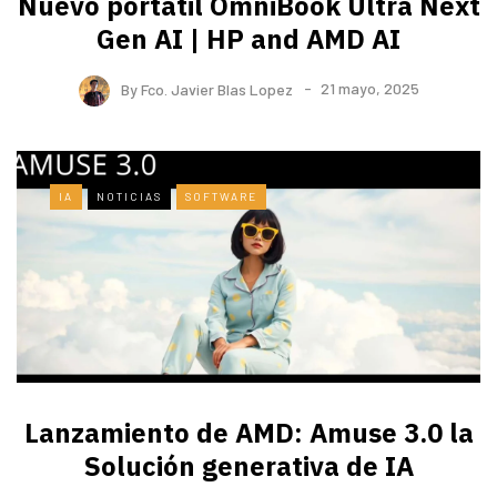
Nuevo portátil OmniBook Ultra ​Next
Gen AI | HP and AMD AI
By
Fco. Javier Blas Lopez
21 mayo, 2025
IA
NOTICIAS
SOFTWARE
Lanzamiento de AMD: Amuse 3.0 la
Solución generativa de IA