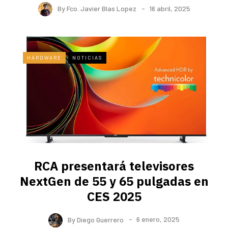
By
Fco. Javier Blas Lopez
16 abril, 2025
HARDWARE
NOTICIAS
RCA presentará televisores
NextGen de 55 y 65 pulgadas en
CES 2025
By
Diego Guerrero
6 enero, 2025