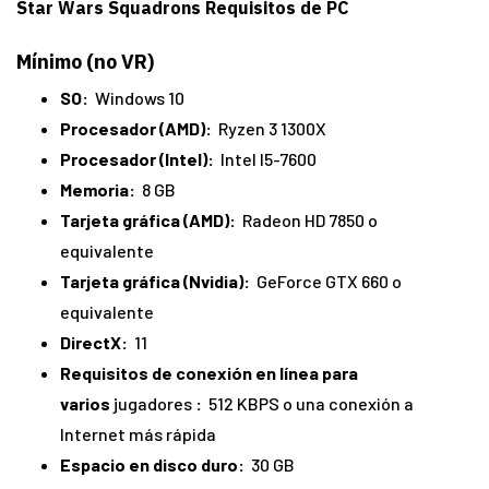
Star Wars Squadrons Requisitos de PC
Mínimo (no VR)
SO:
Windows 10
Procesador (AMD):
Ryzen 3 1300X
Procesador (Intel):
Intel I5-7600
Memoria:
8 GB
Tarjeta gráfica (AMD):
Radeon HD 7850 o
equivalente
Tarjeta gráfica (Nvidia):
GeForce GTX 660 o
equivalente
DirectX:
11
Requisitos de conexión en línea para
varios
jugadores
:
512 KBPS o una conexión a
Internet más rápida
Espacio en disco duro:
30 GB