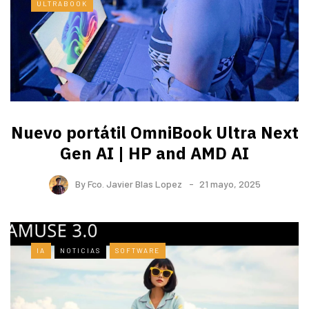
ULTRABOOK
Nuevo portátil OmniBook Ultra ​Next
Gen AI | HP and AMD AI
By
Fco. Javier Blas Lopez
21 mayo, 2025
IA
NOTICIAS
SOFTWARE