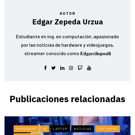
AUTOR
Edgar Zepeda Urzua
Estudiante en ing. en computación ,apasionado
por las noticias de hardware y videojuegos,
streamer conocido como 𝐄𝐝𝐠𝐚𝐫𝐜𝐢𝐥𝐨𝐩𝐨𝐬𝐭𝐥𝐢
Publicaciones relacionadas
HARDWARE
IA
LAPTOP
NOTICIAS
SOFTWARE