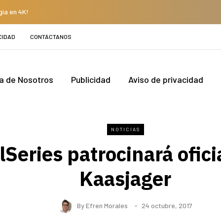
gía en 4K!
CIDAD
CONTÁCTANOS
a de Nosotros
Publicidad
Aviso de privacidad
NOTICIAS
lSeries patrocinará ofic
Kaasjager
By
Efren Morales
24 octubre, 2017