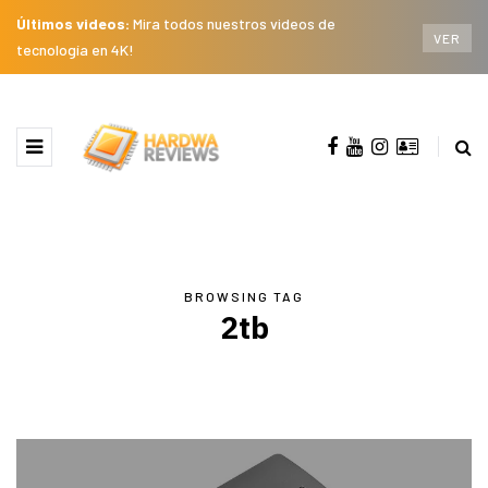
Últimos videos:
Mira todos nuestros videos de
VER
tecnología en 4K!
BROWSING TAG
2tb