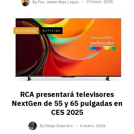
By
Fco. Javier Blas Lopez
21 mayo, 2025
HARDWARE
NOTICIAS
RCA presentará televisores
NextGen de 55 y 65 pulgadas en
CES 2025
By
Diego Guerrero
6 enero, 2025