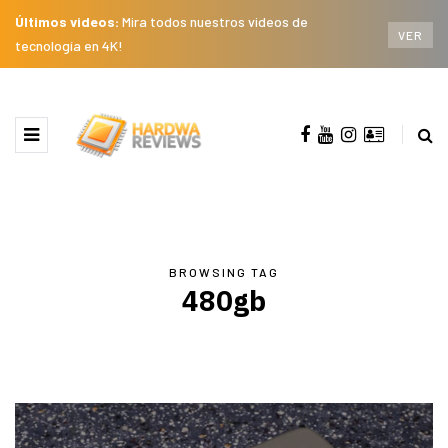
Últimos videos:
Mira todos nuestros videos de
VER
tecnología en 4K!
BROWSING TAG
480gb