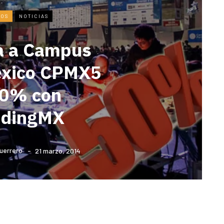
TOS
NOTICIAS
a a Campus
éxico CPMX5
50% con
dingMX
uerrero
21 marzo, 2014