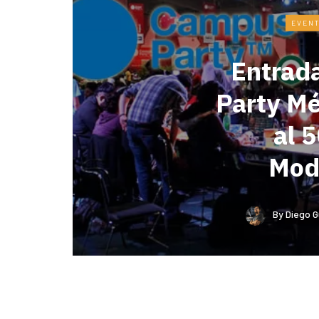
EVEN
Entrad
Party M
al 
Mod
By
Diego G