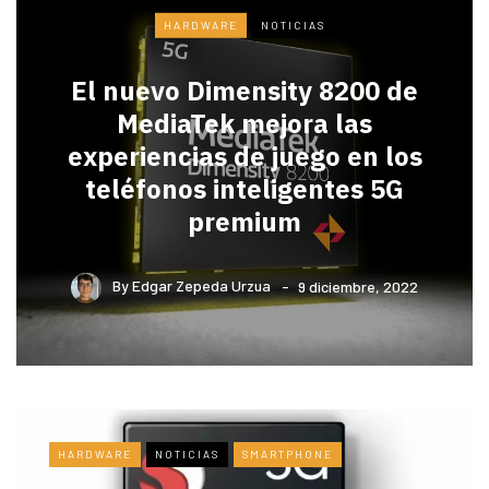
HARDWARE
NOTICIAS
El nuevo Dimensity 8200 de
MediaTek mejora las
experiencias de juego en los
teléfonos inteligentes 5G
premium
By
Edgar Zepeda Urzua
9 diciembre, 2022
HARDWARE
NOTICIAS
SMARTPHONE