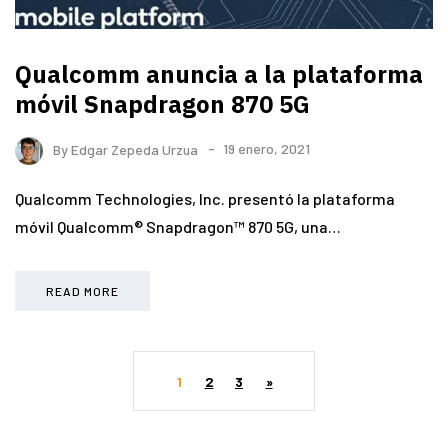
Qualcomm anuncia a la plataforma
móvil Snapdragon 870 5G
By
Edgar Zepeda Urzua
19 enero, 2021
Qualcomm Technologies, Inc. presentó la plataforma
móvil Qualcomm® Snapdragon™ 870 5G, una…
READ MORE
1
2
3
»