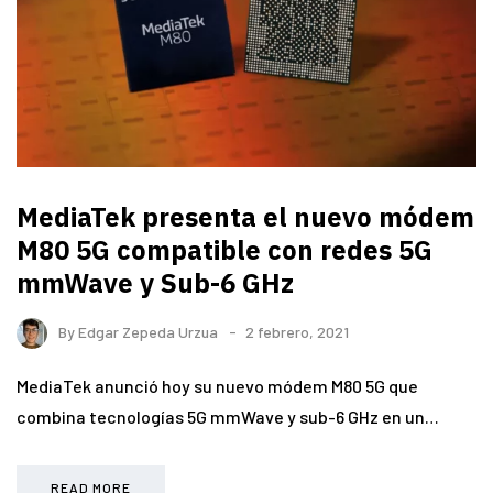
MediaTek presenta el nuevo módem
M80 5G compatible con redes 5G
mmWave y Sub-6 GHz
By
Edgar Zepeda Urzua
2 febrero, 2021
MediaTek anunció hoy su nuevo módem M80 5G que
combina tecnologías 5G mmWave y sub-6 GHz en un…
READ MORE