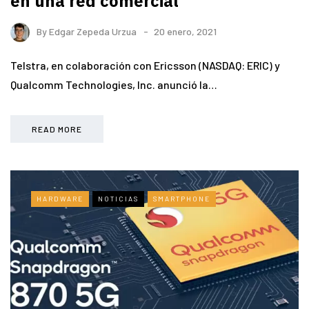
en una red comercial
By
Edgar Zepeda Urzua
20 enero, 2021
Telstra, en colaboración con Ericsson (NASDAQ: ERIC) y
Qualcomm Technologies, Inc. anunció la…
READ MORE
HARDWARE
NOTICIAS
SMARTPHONE