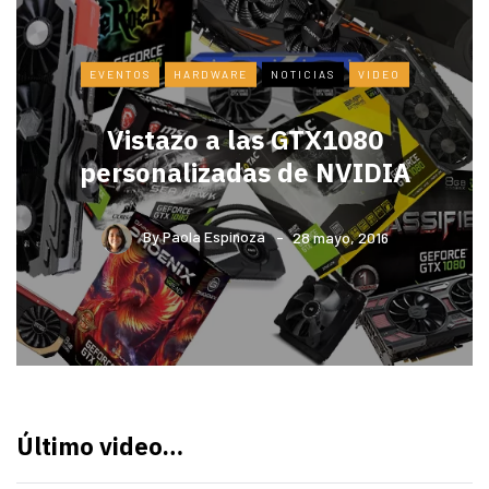
EVENTOS
HARDWARE
NOTICIAS
VIDEO
Vistazo a las GTX1080
personalizadas de NVIDIA
By
Paola Espinoza
28 mayo, 2016
Último video…