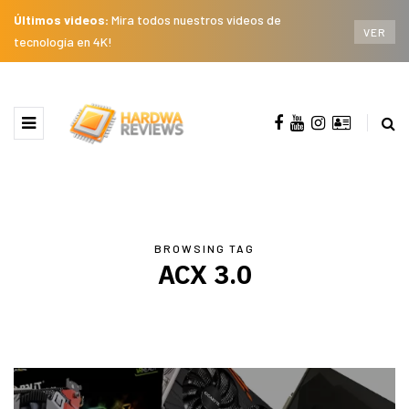
Últimos videos:
Mira todos nuestros videos de
VER
tecnología en 4K!
BROWSING TAG
ACX 3.0