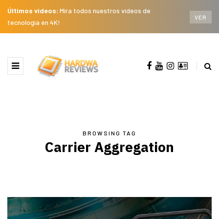
Últimos videos:
Mira todos nuestros videos de
VER
tecnología en 4K!
BROWSING TAG
Carrier Aggregation