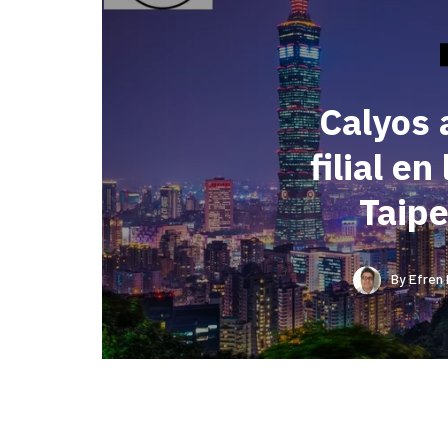
Calyos 
filial en
Taipe
By
Efren