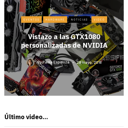
EVENTOS
HARDWARE
NOTICIAS
VIDEO
Vistazo a las GTX1080
personalizadas de NVIDIA
By
Paola Espinoza
28 mayo, 2016
Último video…