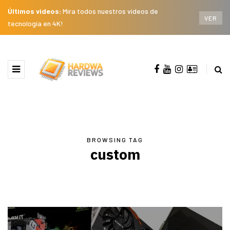
Últimos videos:
Mira todos nuestros videos de
VER
tecnología en 4K!
BROWSING TAG
custom