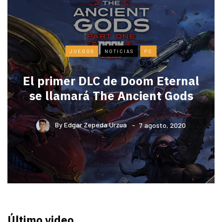
JUEGOS
NOTICIAS
PC
El primer DLC de Doom Eternal
se llamará The Ancient Gods
By
Edgar Zepeda Urzua
7 agosto, 2020
Último video…