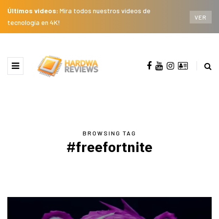
Últimos videos:
Mira todos nuestros videos de
VER
tecnología en 4K!
BROWSING TAG
#freefortnite