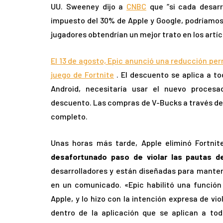
UU. Sweeney dijo a
CNBC
que “si cada desarr
impuesto del 30% de Apple y Google, podríamos
jugadores obtendrían un mejor trato en los artí
El 13 de agosto, Epic anunció una reducción pe
juego de Fortnite
. El descuento se aplica a to
Android, necesitaría usar el nuevo proces
descuento. Las compras de V-Bucks a través de A
completo.
Unas horas más tarde, Apple eliminó Fortnit
desafortunado paso de violar las pautas d
desarrolladores y están diseñadas para mantene
en un comunicado. «Epic habilitó una función
Apple, y lo hizo con la intención expresa de vi
dentro de la aplicación que se aplican a tod