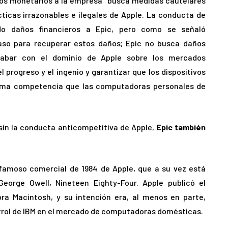
ños monetarios a la empresa “busca medidas cautelares
ácticas irrazonables e ilegales de Apple. La conducta de
o daños financieros a Epic, pero como se señaló
aso para recuperar estos daños; Epic no busca daños
cabar con el dominio de Apple sobre los mercados
l progreso y el ingenio y garantizar que los dispositivos
isma competencia que las computadoras personales de
sin la conducta anticompetitiva de Apple,
Epic también
famoso comercial de 1984 de Apple, que a su vez está
George Owell, Nineteen Eighty-Four. Apple publicó el
ra Macintosh, y su intención era, al menos en parte,
ntrol de IBM en el mercado de computadoras domésticas.