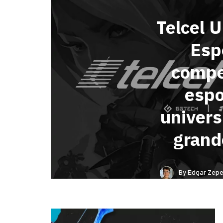
Telcel
Esp
compe
espo
univers
grand
By
Edgar Zepe