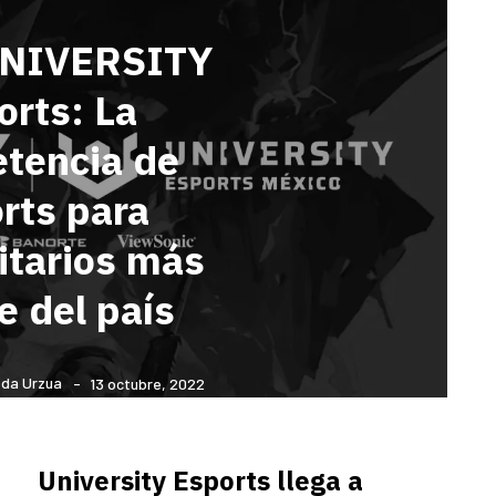
 UNIVERSITY
orts: La
tencia de
rts para
itarios más
e del país
da Urzua
13 octubre, 2022
University Esports llega a