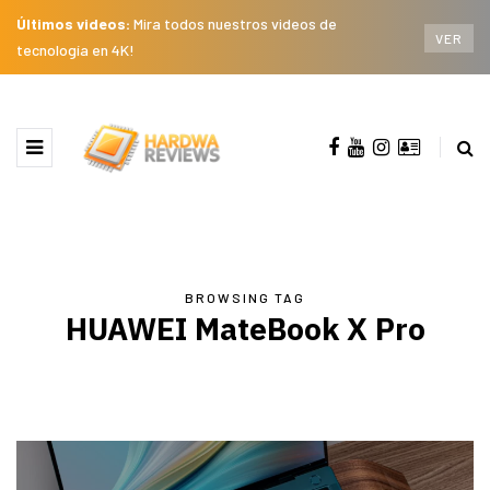
Últimos videos:
Mira todos nuestros videos de
VER
tecnología en 4K!
BROWSING TAG
HUAWEI MateBook X Pro