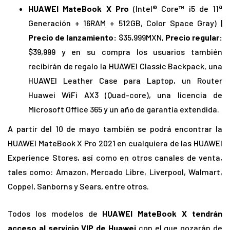
a
HUAWEI MateBook X Pro
(Intel® Core™ i5 de 11
Generación + 16RAM + 512GB, Color Space Gray) |
Precio de lanzamiento:
$35,999MXN,
Precio regular:
$39,999 y en su compra los usuarios también
recibirán de regalo la HUAWEI Classic Backpack, una
HUAWEI Leather Case para Laptop, un Router
Huawei WiFi AX3 (Quad-core), una licencia de
Microsoft Office 365 y un año de garantía extendida.
A partir del 10 de mayo también se podrá encontrar la
HUAWEI MateBook X Pro 2021 en cualquiera de las HUAWEI
Experience Stores, así como en otros canales de venta,
tales como: Amazon, Mercado Libre, Liverpool, Walmart,
Coppel, Sanborns y Sears, entre otros.
Todos los modelos de
HUAWEI MateBook X tendrán
acceso al servicio VIP de Huawei
con el que gozarán de