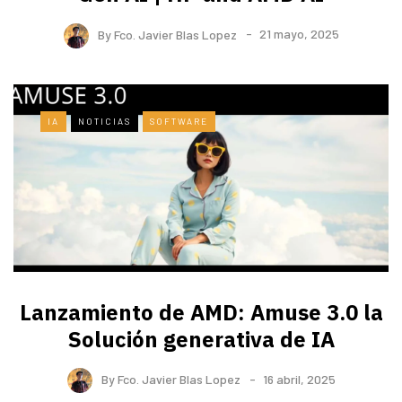
By
Fco. Javier Blas Lopez
21 mayo, 2025
IA
NOTICIAS
SOFTWARE
Lanzamiento de AMD: Amuse 3.0 la
Solución generativa de IA
By
Fco. Javier Blas Lopez
16 abril, 2025