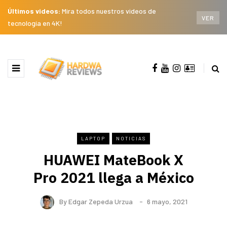
Últimos videos:
Mira todos nuestros videos de
VER
tecnología en 4K!
LAPTOP
NOTICIAS
HUAWEI MateBook X
Pro 2021 llega a México
By
Edgar Zepeda Urzua
6 mayo, 2021