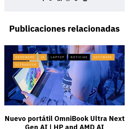
Publicaciones relacionadas
HARDWARE
IA
LAPTOP
NOTICIAS
SOFTWARE
ULTRABOOK
Nuevo portátil OmniBook Ultra ​Next
Gen AI | HP and AMD AI