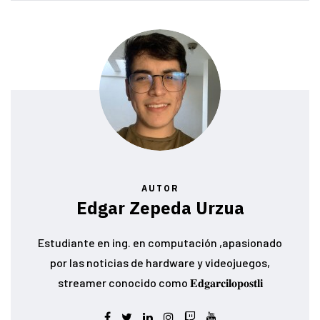
AUTOR
Edgar Zepeda Urzua
Estudiante en ing. en computación ,apasionado
por las noticias de hardware y videojuegos,
streamer conocido como 𝐄𝐝𝐠𝐚𝐫𝐜𝐢𝐥𝐨𝐩𝐨𝐬𝐭𝐥𝐢