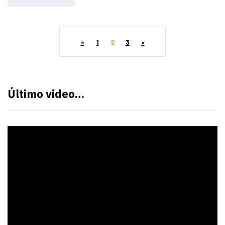
«
1
2
3
»
Último video…