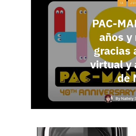
IA
JU
PAC-MAN
años y
gracias 
virtual 
de 
By
Nallely