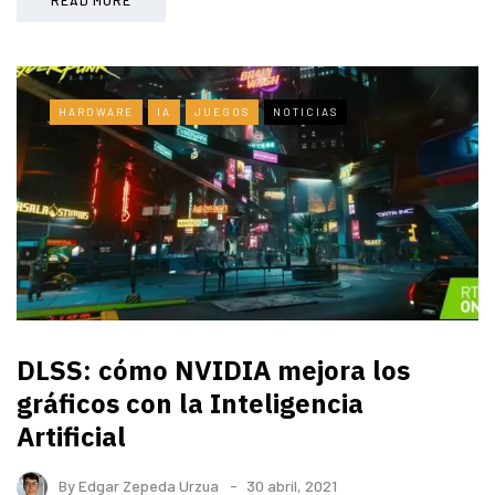
HARDWARE
IA
JUEGOS
NOTICIAS
DLSS: cómo NVIDIA mejora los
gráficos con la Inteligencia
Artificial
By
Edgar Zepeda Urzua
30 abril, 2021