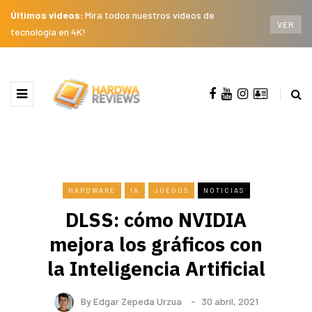
Últimos videos:
Mira todos nuestros videos de
VER
tecnología en 4K!
HARDWARE
IA
JUEGOS
NOTICIAS
DLSS: cómo NVIDIA
mejora los gráficos con
la Inteligencia Artificial
By
Edgar Zepeda Urzua
30 abril, 2021