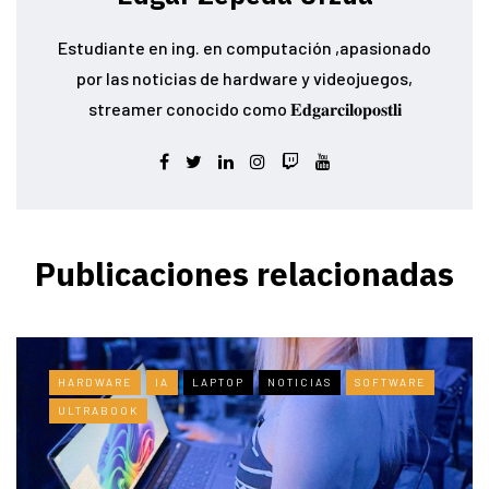
Estudiante en ing. en computación ,apasionado
por las noticias de hardware y videojuegos,
streamer conocido como 𝐄𝐝𝐠𝐚𝐫𝐜𝐢𝐥𝐨𝐩𝐨𝐬𝐭𝐥𝐢
Publicaciones relacionadas
HARDWARE
IA
LAPTOP
NOTICIAS
SOFTWARE
ULTRABOOK