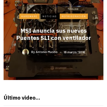
HARDWARE
NOTICIAS
REFRIGERACIÓN
MSI anuncia sus nuevos
Puentes SLI con ventilador
By
Antonio Muciño
18 marzo, 2016
Último video…