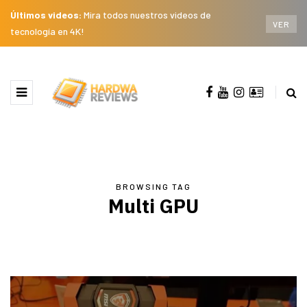
Últimos videos:
Mira todos nuestros videos de
VER
tecnología en 4K!
BROWSING TAG
Multi GPU