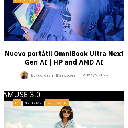
ULTRABOOK
Nuevo portátil OmniBook Ultra ​Next
Gen AI | HP and AMD AI
By
Fco. Javier Blas Lopez
21 mayo, 2025
IA
NOTICIAS
SOFTWARE