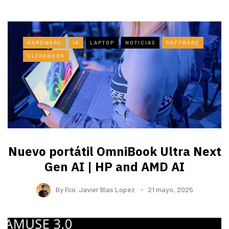
HARDWARE
IA
LAPTOP
NOTICIAS
SOFTWARE
ULTRABOOK
Nuevo portátil OmniBook Ultra ​Next
Gen AI | HP and AMD AI
By
Fco. Javier Blas Lopez
21 mayo, 2025