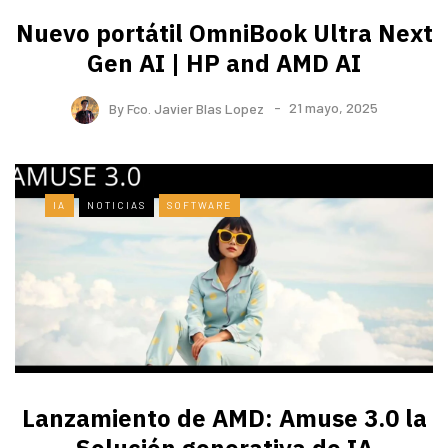
Nuevo portátil OmniBook Ultra ​Next
Gen AI | HP and AMD AI
By
Fco. Javier Blas Lopez
21 mayo, 2025
IA
NOTICIAS
SOFTWARE
Lanzamiento de AMD: Amuse 3.0 la
Solución generativa de IA