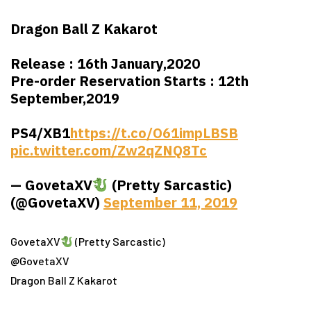
Dragon Ball Z Kakarot
Release : 16th January,2020
Pre-order Reservation Starts : 12th
September,2019
PS4/XB1
https://t.co/O61impLBSB
pic.twitter.com/Zw2qZNQ8Tc
— GovetaXV
(Pretty Sarcastic)
(@GovetaXV)
September 11, 2019
GovetaXV
(Pretty Sarcastic)
@GovetaXV
Dragon Ball Z Kakarot