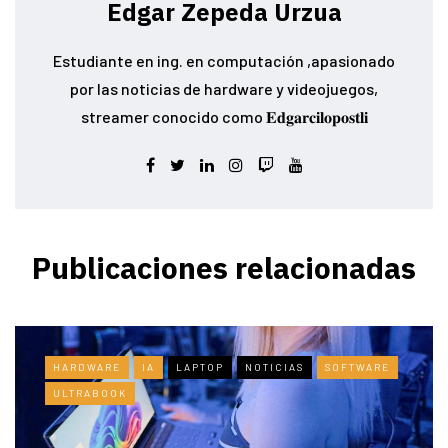
Edgar Zepeda Urzua
Estudiante en ing. en computación ,apasionado
por las noticias de hardware y videojuegos,
streamer conocido como 𝐄𝐝𝐠𝐚𝐫𝐜𝐢𝐥𝐨𝐩𝐨𝐬𝐭𝐥𝐢
Publicaciones relacionadas
HARDWARE
IA
LAPTOP
NOTICIAS
SOFTWARE
ULTRABOOK