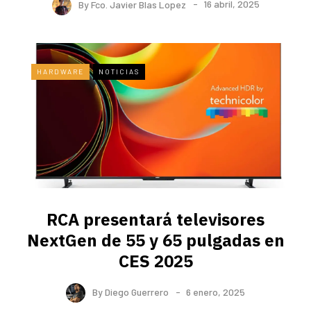
By
Fco. Javier Blas Lopez
16 abril, 2025
HARDWARE
NOTICIAS
RCA presentará televisores
NextGen de 55 y 65 pulgadas en
CES 2025
By
Diego Guerrero
6 enero, 2025