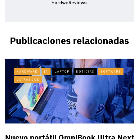
HardwaReviews.
Publicaciones relacionadas
HARDWARE
IA
LAPTOP
NOTICIAS
SOFTWARE
ULTRABOOK
Nuevo portátil OmniBook Ultra ​Next