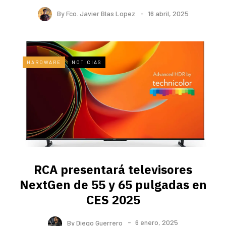
By
Fco. Javier Blas Lopez
16 abril, 2025
HARDWARE
NOTICIAS
RCA presentará televisores
NextGen de 55 y 65 pulgadas en
CES 2025
By
Diego Guerrero
6 enero, 2025