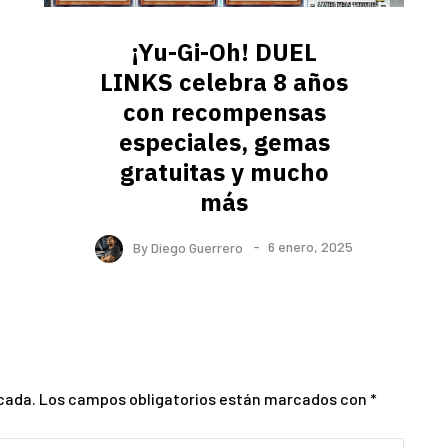
¡Yu-Gi-Oh! DUEL
LINKS celebra 8 años
con recompensas
especiales, gemas
gratuitas y mucho
más
By
Diego Guerrero
6 enero, 2025
cada.
Los campos obligatorios están marcados con
*