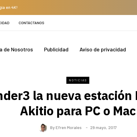
gía en 4K!
CIDAD
CONTÁCTANOS
a de Nosotros
Publicidad
Aviso de privacidad
NOTICIAS
der3 la nueva estación
Akitio para PC o Mac
By
Efren Morales
29 mayo, 2017