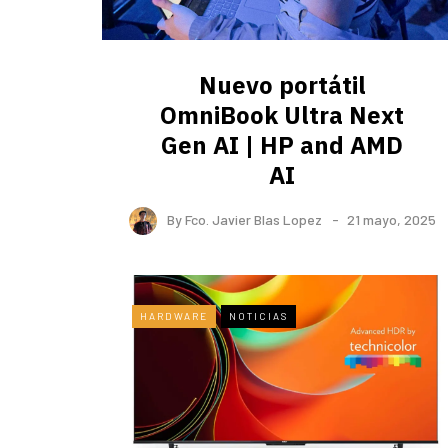
Nuevo portátil
OmniBook Ultra ​Next
Gen AI | HP and AMD
AI
By
Fco. Javier Blas Lopez
21 mayo, 2025
HARDWARE
NOTICIAS