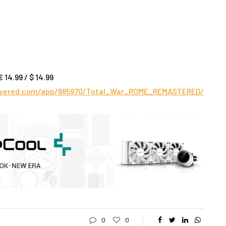
€ 14.99 / $ 14.99
owered.com/app/885970/Total_War_ROME_REMASTERED/
0
0