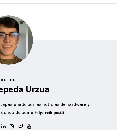
AUTOR
epeda Urzua
,apasionado por las noticias de hardware y
ido como 𝐄𝐝𝐠𝐚𝐫𝐜𝐢𝐥𝐨𝐩𝐨𝐬𝐭𝐥𝐢