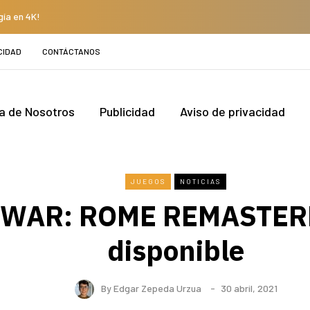
gía en 4K!
CIDAD
CONTÁCTANOS
a de Nosotros
Publicidad
Aviso de privacidad
JUEGOS
NOTICIAS
 WAR: ROME REMASTERE
disponible
By
Edgar Zepeda Urzua
30 abril, 2021