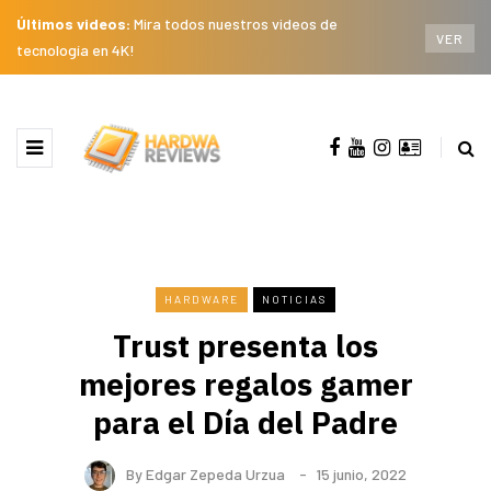
Últimos videos:
Mira todos nuestros videos de
VER
tecnología en 4K!
HARDWARE
NOTICIAS
Trust presenta los
mejores regalos gamer
para el Día del Padre
By
Edgar Zepeda Urzua
15 junio, 2022