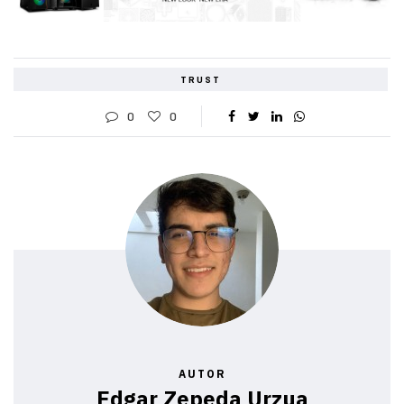
TRUST
0
0
AUTOR
Edgar Zepeda Urzua