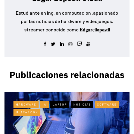
Estudiante en ing. en computación ,apasionado
por las noticias de hardware y videojuegos,
streamer conocido como 𝐄𝐝𝐠𝐚𝐫𝐜𝐢𝐥𝐨𝐩𝐨𝐬𝐭𝐥𝐢
Publicaciones relacionadas
HARDWARE
IA
LAPTOP
NOTICIAS
SOFTWARE
ULTRABOOK