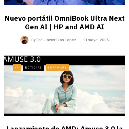
Nuevo portátil OmniBook Ultra ​Next
Gen AI | HP and AMD AI
By
Fco. Javier Blas Lopez
21 mayo, 2025
IA
NOTICIAS
SOFTWARE
Lanzamiento de AMD: Amuse 3.0 la