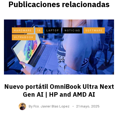
Publicaciones relacionadas
HARDWARE
IA
LAPTOP
NOTICIAS
SOFTWARE
ULTRABOOK
Nuevo portátil OmniBook Ultra ​Next
Gen AI | HP and AMD AI
By
Fco. Javier Blas Lopez
21 mayo, 2025