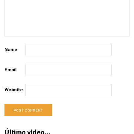
Name
Email
Website
Último video…