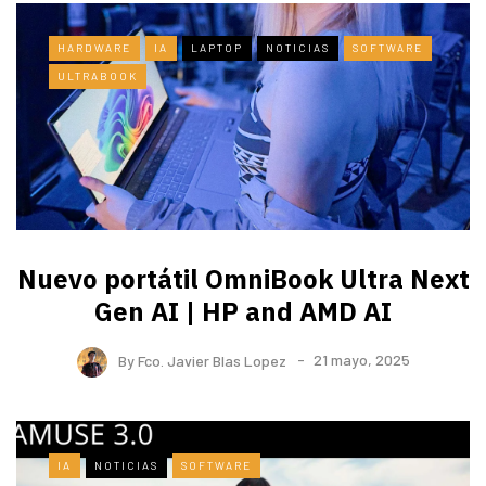
HARDWARE
IA
LAPTOP
NOTICIAS
SOFTWARE
ULTRABOOK
Nuevo portátil OmniBook Ultra ​Next
Gen AI | HP and AMD AI
By
Fco. Javier Blas Lopez
21 mayo, 2025
IA
NOTICIAS
SOFTWARE