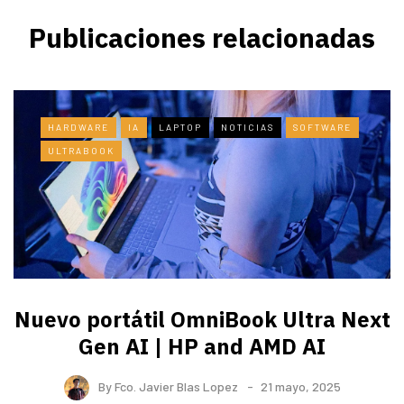
Publicaciones relacionadas
HARDWARE
IA
LAPTOP
NOTICIAS
SOFTWARE
ULTRABOOK
Nuevo portátil OmniBook Ultra ​Next
Gen AI | HP and AMD AI
By
Fco. Javier Blas Lopez
21 mayo, 2025