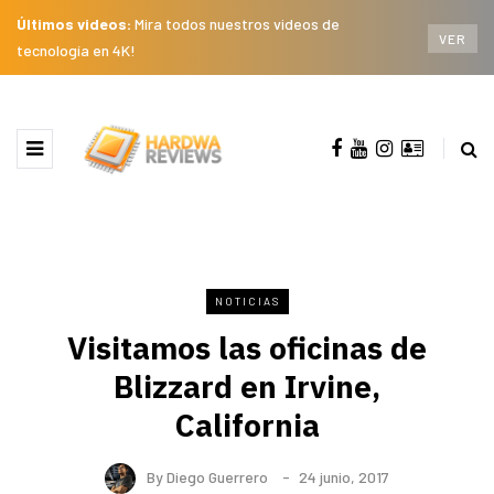
Últimos videos:
Mira todos nuestros videos de
VER
tecnología en 4K!
NOTICIAS
Visitamos las oficinas de
Blizzard en Irvine,
California
By
Diego Guerrero
24 junio, 2017