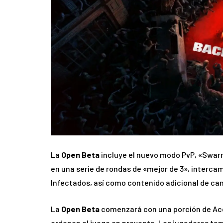
La
Open Beta
incluye el nuevo modo PvP, «Swar
en una serie de rondas de «mejor de 3», interca
Infectados, así como contenido adicional de c
La
Open Beta
comenzará con una porción de A
ordenen el juego en preventa. Los jugadores ta