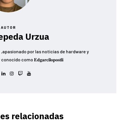
AUTOR
epeda Urzua
,apasionado por las noticias de hardware y
ido como 𝐄𝐝𝐠𝐚𝐫𝐜𝐢𝐥𝐨𝐩𝐨𝐬𝐭𝐥𝐢
es relacionadas