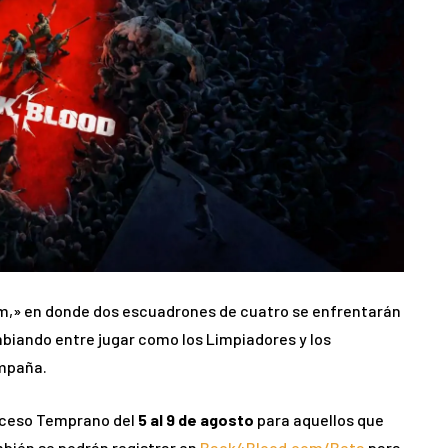
m,» en donde dos escuadrones de cuatro se enfrentarán
mbiando entre jugar como los Limpiadores y los
ampaña.
cceso Temprano del
5 al 9 de agosto
para aquellos que
mbién se podrán registrar en
Back4Blood.com/Beta
para