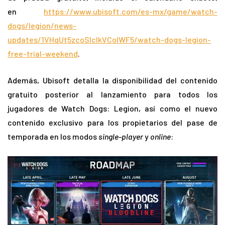
en
https://www.ubisoft.com/es-mx/game/watch-
dogs/legion/news-
updates/1VHqUt5zcoSIcIkVCoIWF5/watch-dogs-legion-
free-trial-weekend
.
Además, Ubisoft detalla la disponibilidad del contenido
gratuito posterior al lanzamiento para todos los
jugadores de Watch Dogs: Legion, así como el nuevo
contenido exclusivo para los propietarios del pase de
temporada en los modos
single-player
y
online
: