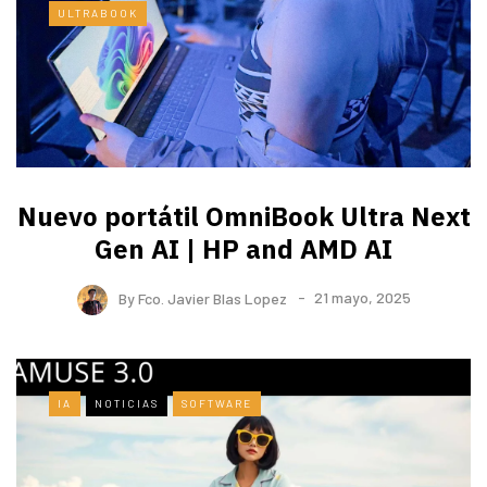
ULTRABOOK
Nuevo portátil OmniBook Ultra ​Next
Gen AI | HP and AMD AI
By
Fco. Javier Blas Lopez
21 mayo, 2025
IA
NOTICIAS
SOFTWARE