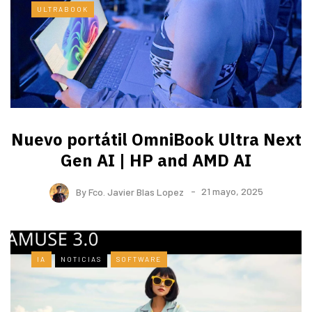
ULTRABOOK
Nuevo portátil OmniBook Ultra ​Next
Gen AI | HP and AMD AI
By
Fco. Javier Blas Lopez
21 mayo, 2025
IA
NOTICIAS
SOFTWARE