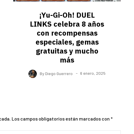
¡Yu-Gi-Oh! DUEL
LINKS celebra 8 años
con recompensas
especiales, gemas
gratuitas y mucho
más
By
Diego Guerrero
6 enero, 2025
cada.
Los campos obligatorios están marcados con
*