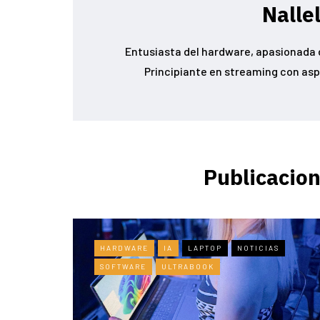
Nalle
Entusiasta del hardware, apasionada d
Principiante en streaming con asp
Publicacion
HARDWARE
IA
LAPTOP
NOTICIAS
SOFTWARE
ULTRABOOK